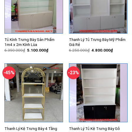
Tủ Kính Trưng Bày Sản Phẩm
Thanh Lý Tủ Trưng Bày Mỹ Phẩm
1m4 x 2m Kính Lùa
Giá Rẻ
Giá
Giá
Giá
Giá
6.350.000
₫
5.100.000
₫
6.250.000
₫
4.800.000
₫
gốc
hiện
gốc
hiện
là:
tại
là:
tại
6.350.000₫.
là:
6.250.000₫.
là:
5.100.000₫.
4.800.000
-45%
-23%
Thanh Lý Kệ Trưng Bày 4 Tầng
Thanh Lý Tủ Kệ Trưng Bày Gỗ