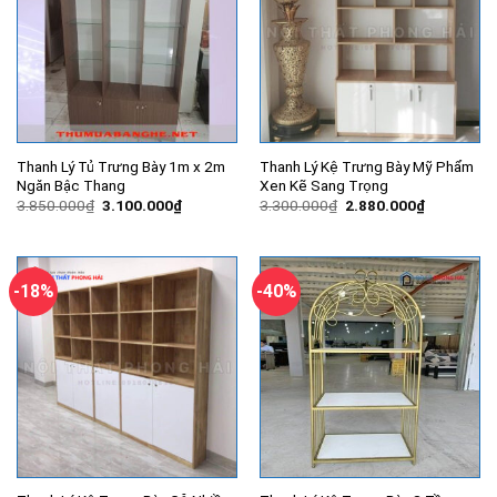
Thanh Lý Tủ Trưng Bày 1m x 2m
Thanh Lý Kệ Trưng Bày Mỹ Phẩm
Ngăn Bậc Thang
Xen Kẽ Sang Trọng
Giá
Giá
Giá
Giá
3.850.000
₫
3.100.000
₫
3.300.000
₫
2.880.000
₫
gốc
hiện
gốc
hiện
là:
tại
là:
tại
3.850.000₫.
là:
3.300.000₫.
là:
3.100.000₫.
2.880.000
-18%
-40%