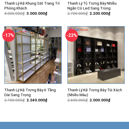
Thanh Lý Kệ Khung Sắt Trang Trí
Thanh Lý Tủ Trưng Bày Nhiều
Phòng Khách
Ngăn Có Led Sang Trọng
Giá
Giá
Giá
Giá
4.000.000
₫
3.000.000
₫
2.700.000
₫
2.200.000
₫
gốc
hiện
gốc
hiện
là:
tại
là:
tại
4.000.000₫.
là:
2.700.000₫.
là:
3.000.000₫.
2.200.000
-17%
-23%
Thanh Lý Kệ Trưng Bày 6 Tầng
Thanh Lý Kệ Trưng Bày Túi Xách
Dài Sang Trọng
(Nhiều Màu)
Giá
Giá
Giá
Giá
2.700.000
₫
2.240.000
₫
2.600.000
₫
2.000.000
₫
gốc
hiện
gốc
hiện
là:
tại
là:
tại
2.700.000₫.
là:
2.600.000₫.
là:
2.240.000₫.
2.000.000