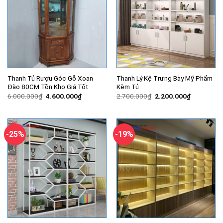
Thanh Tủ Rượu Góc Gỗ Xoan
Thanh Lý Kệ Trưng Bày Mỹ Phẩm
Đào 80CM Tồn Kho Giá Tốt
Kèm Tủ
Giá
Giá
Giá
Giá
6.000.000
₫
4.600.000
₫
2.700.000
₫
2.200.000
₫
gốc
hiện
gốc
hiện
là:
tại
là:
tại
6.000.000₫.
là:
2.700.000₫.
là:
4.600.000₫.
2.200.000
-25%
-19%