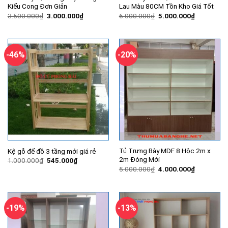
Kiểu Cong Đơn Giản
Lau Màu 80CM Tồn Kho Giá Tốt
Giá
Giá
Giá
Giá
3.500.000
₫
3.000.000
₫
6.000.000
₫
5.000.000
₫
gốc
hiện
gốc
hiện
là:
tại
là:
tại
3.500.000₫.
là:
6.000.000₫.
là:
3.000.000₫.
5.000.000
-46%
-20%
Tủ Trưng Bày MDF 8 Hộc 2m x
Kệ gỗ để đồ 3 tầng mới giá rẻ
2m Đóng Mới
Giá
Giá
1.000.000
₫
545.000
₫
gốc
hiện
Giá
Giá
5.000.000
₫
4.000.000
₫
là:
tại
gốc
hiện
1.000.000₫.
là:
là:
tại
545.000₫.
5.000.000₫.
là:
4.000.000
-19%
-13%