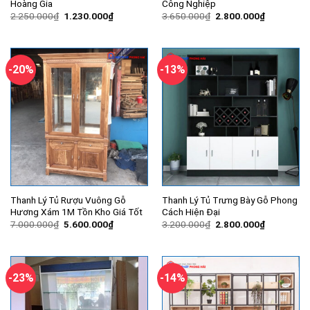
Hoàng Gia
Công Nghiệp
Giá
Giá
Giá
Giá
2.250.000
₫
1.230.000
₫
3.650.000
₫
2.800.000
₫
gốc
hiện
gốc
hiện
là:
tại
là:
tại
2.250.000₫.
là:
3.650.000₫.
là:
1.230.000₫.
2.800.000
-20%
-13%
Thanh Lý Tủ Rượu Vuông Gỗ
Thanh Lý Tủ Trưng Bày Gỗ Phong
Hương Xám 1M Tồn Kho Giá Tốt
Cách Hiện Đại
Giá
Giá
Giá
Giá
7.000.000
₫
5.600.000
₫
3.200.000
₫
2.800.000
₫
gốc
hiện
gốc
hiện
là:
tại
là:
tại
7.000.000₫.
là:
3.200.000₫.
là:
5.600.000₫.
2.800.000
-23%
-14%