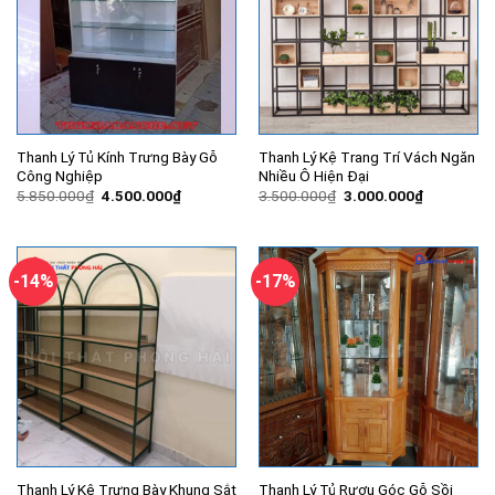
Thanh Lý Tủ Kính Trưng Bày Gỗ
Thanh Lý Kệ Trang Trí Vách Ngăn
Công Nghiệp
Nhiều Ô Hiện Đại
Giá
Giá
Giá
Giá
5.850.000
₫
4.500.000
₫
3.500.000
₫
3.000.000
₫
gốc
hiện
gốc
hiện
là:
tại
là:
tại
5.850.000₫.
là:
3.500.000₫.
là:
4.500.000₫.
3.000.000
-14%
-17%
Thanh Lý Kệ Trưng Bày Khung Sắt
Thanh Lý Tủ Rượu Góc Gỗ Sồi