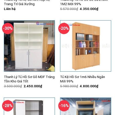
Trang Trí Giá Xưởng
1M2 Mới 99%
Giá
Giá
Liên hệ
5.570.000
₫
4.350.000
₫
gốc
hiện
là:
tại
5.570.000₫.
là:
4.350.000
-30%
-20%
Thanh Lý Tủ Hồ Sơ Gỗ MDF Trắng
Tủ Kệ Hồ Sơ 1m6 Nhiều Ngăn
Tồn Kho Giá Tốt
Mới 99%
Giá
Giá
Giá
Giá
3.500.000
₫
2.450.000
₫
5.980.000
₫
4.800.000
₫
gốc
hiện
gốc
hiện
là:
tại
là:
tại
3.500.000₫.
là:
5.980.000₫.
là:
2.450.000₫.
4.800.000
-28%
-16%