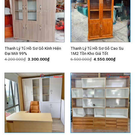
Thanh Lý Tủ Hồ Sơ Gỗ Kính Hiện
Thanh Lý Tủ Hồ Sơ Gỗ Cao Su
Đại Mới 99%
1M2 Tồn Kho Giá Tốt
Giá
Giá
Giá
Giá
4.200.000
₫
3.300.000
₫
6.500.000
₫
4.550.000
₫
gốc
hiện
gốc
hiện
là:
tại
là:
tại
4.200.000₫.
là:
6.500.000₫.
là:
3.300.000₫.
4.550.000