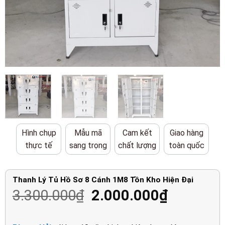
Hình chụp
Mẫu mã
Cam kết
Giao hàng
thực tế
sang trọng
chất lượng
toàn quốc
Thanh Lý Tủ Hồ Sơ 8 Cánh 1M8 Tồn Kho Hiện Đại
Giá
Giá
3.300.000
₫
2.000.000
₫
gốc
hiện
là:
tại