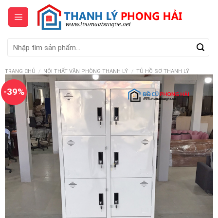
Skip
to
content
Tìm
kiếm:
TRANG CHỦ
/
NỘI THẤT VĂN PHÒNG THANH LÝ
/
TỦ HỒ SƠ THANH LÝ
-39%