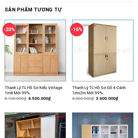
SẢN PHẨM TƯƠNG TỰ
-20%
-16%
Thanh Lý Tủ Hồ Sơ Kiểu Vintage
Thanh Lý Tủ Hồ Sơ Gỗ 4 Cánh
1m8 Mới 99%
1mx2m Mới 99%
Giá
Giá
Giá
Giá
8.100.000
₫
6.500.000
₫
4.300.000
₫
3.600.000
₫
gốc
hiện
gốc
hiện
là:
tại
là:
tại
8.100.000₫.
là:
4.300.000₫.
là:
6.500.000₫.
3.600.000