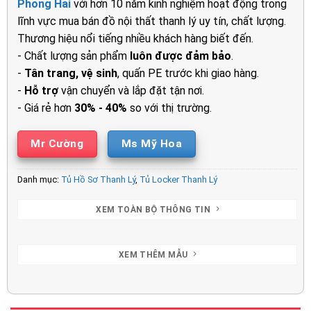
Phong Hải
với hơn 10 năm kinh nghiệm hoạt động trong
3.300.000₫.
là:
lĩnh vực mua bán đồ nội thất thanh lý uy tín, chất lượng.
2.000.00
Thương hiệu nổi tiếng nhiều khách hàng biết đến.
- Chất lượng sản phẩm
luôn được đảm bảo
.
-
Tân trang, vệ sinh
, quấn PE trước khi giao hàng.
-
Hỗ trợ
vận chuyển và lắp đặt tận nơi.
- Giá rẻ hơn
30% - 40%
so với thị trường.
Mr Cường
Ms Mỹ Hoa
Danh mục:
Tủ Hồ Sơ Thanh Lý
,
Tủ Locker Thanh Lý
XEM TOÀN BỘ THÔNG TIN
XEM THÊM MẪU