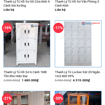
Thanh Lý Tủ Hồ Sơ Gỗ Cửa Kính 4
Thanh Lý Tủ Hồ Sơ Văn Phòng 3
Cánh Giá Xưởng
Cánh Kính
Liên hệ
Liên hệ
-16%
-11%
Thanh Lý Tủ Hồ Sơ 6 Cánh 1M8
Thanh Lý Tủ Locker Sắt 20 Ngăn
Tồn Kho Hiện Đại
1m2 Mới 99%
Giá
Giá
Giá
Giá
2.000.000
₫
1.680.000
₫
5.050.000
₫
4.515.000
₫
gốc
hiện
gốc
hiện
là:
tại
là:
tại
2.000.000₫.
là:
5.050.000₫.
là:
1.680.000₫.
4.515.000
-21%
-30%