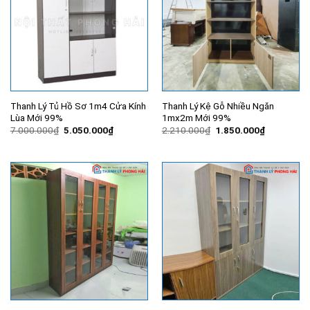
Thanh Lý Tủ Hồ Sơ 1m4 Cửa Kính
Thanh Lý Kệ Gỗ Nhiều Ngăn
Lùa Mới 99%
1mx2m Mới 99%
Giá
Giá
Giá
Giá
7.000.000
₫
5.050.000
₫
2.210.000
₫
1.850.000
₫
gốc
hiện
gốc
hiện
là:
tại
là:
tại
7.000.000₫.
là:
2.210.000₫.
là:
5.050.000₫.
1.850.000