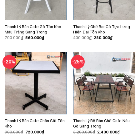
Thanh Lý Bàn Cafe Gỗ Tồn Kho
Thanh Lý Ghế Bar Có Tựa Lưng
Màu Trắng Sang Trọng
Hiện Đại Tồn Kho
Giá
Giá
Giá
Giá
700.000
₫
560.000
₫
400.000
₫
280.000
₫
gốc
hiện
gốc
hiện
là:
tại
là:
tại
700.000₫.
là:
400.000₫.
là:
560.000₫.
280.000₫.
-20%
-25%
Thanh Lý Bàn Cafe Chân Sắt Tồn
Thanh Lý Bộ Bàn Ghế Cafe Nâu
Kho
Gỗ Sang Trọng
Giá
Giá
Giá
Giá
900.000
₫
720.000
₫
3.200.000
₫
2.400.000
₫
gốc
hiện
gốc
hiện
là:
tại
là:
tại