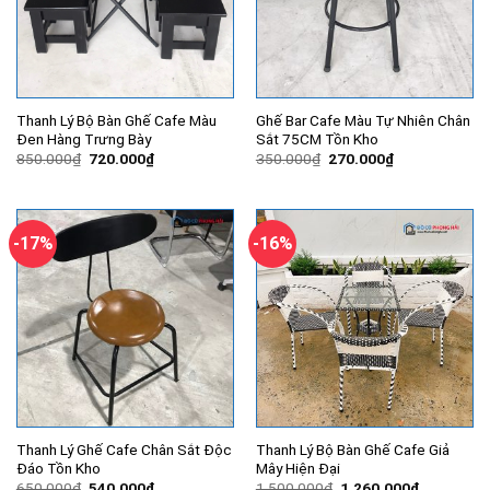
Thanh Lý Bộ Bàn Ghế Cafe Màu
Ghế Bar Cafe Màu Tự Nhiên Chân
Đen Hàng Trưng Bày
Sắt 75CM Tồn Kho
Giá
Giá
Giá
Giá
850.000
₫
720.000
₫
350.000
₫
270.000
₫
gốc
hiện
gốc
hiện
là:
tại
là:
tại
850.000₫.
là:
350.000₫.
là:
720.000₫.
270.000₫.
-17%
-16%
Thanh Lý Ghế Cafe Chân Sắt Độc
Thanh Lý Bộ Bàn Ghế Cafe Giả
Đáo Tồn Kho
Mây Hiện Đại
Giá
Giá
Giá
Giá
650.000
₫
540.000
₫
1.500.000
₫
1.260.000
₫