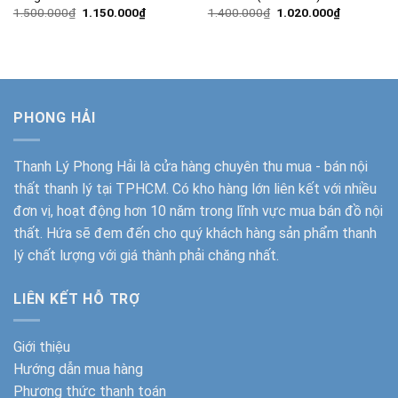
Giá
Giá
Giá
Giá
1.500.000
₫
1.150.000
₫
1.400.000
₫
1.020.000
₫
gốc
hiện
gốc
hiện
là:
tại
là:
tại
1.500.000₫.
là:
1.400.000₫.
là:
1.150.000₫.
1.020.000
PHONG HẢI
Thanh Lý Phong Hải
là cửa hàng chuyên thu mua - bán nội
thất thanh lý tại TPHCM. Có kho hàng lớn liên kết với nhiều
đơn vị, hoạt động hơn 10 năm trong lĩnh vực mua bán đồ nội
thất. Hứa sẽ đem đến cho quý khách hàng sản phẩm thanh
lý chất lượng với giá thành phải chăng nhất.
LIÊN KẾT HỖ TRỢ
Giới thiệu
Hướng dẫn mua hàng
Phương thức thanh toán