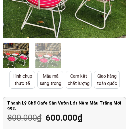
Hình chụp
Mẫu mã
Cam kết
Giao hàng
thực tế
sang trọng
chất lượng
toàn quốc
Thanh Lý Ghế Cafe Sân Vườn Lót Nệm Màu Trắng Mới
99%
Giá
Giá
800.000
₫
600.000
₫
gốc
hiện