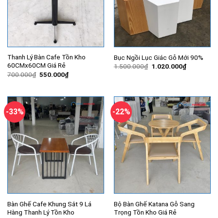
Thanh Lý Bàn Cafe Tồn Kho
Bục Ngồi Lục Giác Gỗ Mới 90%
60CMx60CM Giá Rẻ
Giá
Giá
1.500.000
₫
1.020.000
₫
gốc
hiện
Giá
Giá
700.000
₫
550.000
₫
là:
tại
gốc
hiện
1.500.000₫.
là:
là:
tại
1.020.000
700.000₫.
là:
550.000₫.
-33%
-22%
Bàn Ghế Cafe Khung Sắt 9 Lá
Bộ Bàn Ghế Katana Gỗ Sang
Hàng Thanh Lý Tồn Kho
Trọng Tồn Kho Giá Rẻ