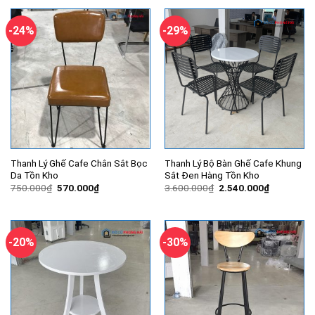
-24%
-29%
Thanh Lý Ghế Cafe Chân Sắt Bọc
Thanh Lý Bộ Bàn Ghế Cafe Khung
Da Tồn Kho
Sắt Đen Hàng Tồn Kho
Giá
Giá
Giá
Giá
750.000
₫
570.000
₫
3.600.000
₫
2.540.000
₫
gốc
hiện
gốc
hiện
là:
tại
là:
tại
750.000₫.
là:
3.600.000₫.
là:
570.000₫.
2.540.000
-20%
-30%