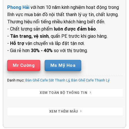
là:
tại
Phong Hải
với hơn 10 năm kinh nghiệm hoạt động trong
800.000₫.
là:
lĩnh vực mua bán đồ nội thất thanh lý uy tín, chất lượng.
600.000₫.
Thương hiệu nổi tiếng nhiều khách hàng biết đến.
- Chất lượng sản phẩm
luôn được đảm bảo
.
-
Tân trang, vệ sinh
, quấn PE trước khi giao hàng.
-
Hỗ trợ
vận chuyển và lắp đặt tận nơi.
- Giá rẻ hơn
30% - 40%
so với thị trường.
Mr Cường
Ms Mỹ Hoa
Danh mục:
Bàn Ghế Cafe Sắt Thanh Lý
,
Bàn Ghế Cafe Thanh Lý
XEM TOÀN BỘ THÔNG TIN
XEM THÊM MẪU