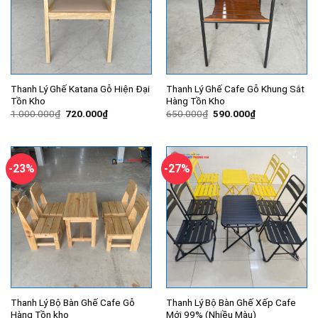
Thanh Lý Ghế Katana Gỗ Hiện Đại
Thanh Lý Ghế Cafe Gỗ Khung Sắt
Tồn Kho
Hàng Tồn Kho
Giá
Giá
Giá
Giá
1.000.000
₫
720.000
₫
650.000
₫
590.000
₫
gốc
hiện
gốc
hiện
là:
tại
là:
tại
1.000.000₫.
là:
650.000₫.
là:
720.000₫.
590.000₫.
-23%
-27%
Thanh Lý Bộ Bàn Ghế Cafe Gỗ
Thanh Lý Bộ Bàn Ghế Xếp Cafe
Hàng Tồn kho
Mới 99% (Nhiều Màu)