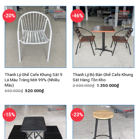
900.000₫.
là:
3.200.000₫.
là:
720.000₫.
2.400.000
-20%
-46%
Thanh Lý Ghế Cafe Khung Sắt 9
Thanh Lý Bộ Bàn Ghế Cafe Khung
Lá Màu Trắng Mới 99% (Nhiều
Sắt Hàng Tồn Kho
Màu)
Giá
Giá
2.500.000
₫
1.350.000
₫
gốc
hiện
Giá
Giá
650.000
₫
520.000
₫
là:
tại
gốc
hiện
2.500.000₫.
là:
là:
tại
1.350.000
650.000₫.
là:
520.000₫.
-15%
-23%