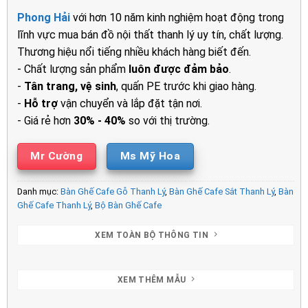
là:
tại
Phong Hải
với hơn 10 năm kinh nghiệm hoạt động trong
2.000.000₫.
là:
lĩnh vực mua bán đồ nội thất thanh lý uy tín, chất lượng.
1.580.00
Thương hiệu nổi tiếng nhiều khách hàng biết đến.
- Chất lượng sản phẩm
luôn được đảm bảo
.
-
Tân trang, vệ sinh
, quấn PE trước khi giao hàng.
-
Hỗ trợ
vận chuyển và lắp đặt tận nơi.
- Giá rẻ hơn
30% - 40%
so với thị trường.
Mr Cường
Ms Mỹ Hoa
Danh mục:
Bàn Ghế Cafe Gỗ Thanh Lý
,
Bàn Ghế Cafe Sắt Thanh Lý
,
Bàn
Ghế Cafe Thanh Lý
,
Bộ Bàn Ghế Cafe
XEM TOÀN BỘ THÔNG TIN
XEM THÊM MẪU