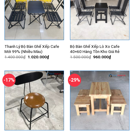
Thanh Lý Bộ Bàn Ghế Xếp Cafe
Bộ Bàn Ghế Xếp Lò Xo Cafe
Mới 99% (Nhiều Màu)
40×60 Hàng Tồn Kho Giá Rẻ
Giá
Giá
Giá
Giá
1.400.000
₫
1.020.000
₫
1.500.000
₫
960.000
₫
gốc
hiện
gốc
hiện
là:
tại
là:
tại
1.400.000₫.
là:
1.500.000₫.
là:
1.020.000₫.
960.000₫.
-17%
-29%