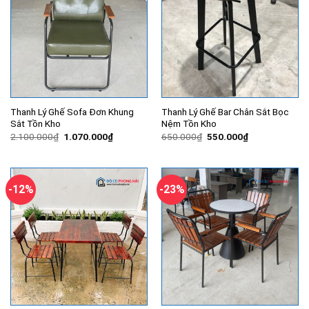
Thanh Lý Ghế Sofa Đơn Khung
Thanh Lý Ghế Bar Chân Sắt Bọc
Sắt Tồn Kho
Nệm Tồn Kho
Giá
Giá
Giá
Giá
2.100.000
₫
1.070.000
₫
650.000
₫
550.000
₫
gốc
hiện
gốc
hiện
là:
tại
là:
tại
2.100.000₫.
là:
650.000₫.
là:
1.070.000₫.
550.000₫.
-12%
-23%