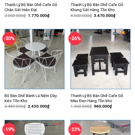
Thanh Lý Bộ Bàn Ghế Cafe Gỗ
Thanh Lý Bộ Bàn Ghế Cafe Gỗ
Chân Sắt Hiện Đại
Khung Sắt Hàng Tồn Kho
Giá
Giá
Giá
Giá
2.000.000
₫
1.770.000
₫
4.500.000
₫
3.470.000
₫
gốc
hiện
gốc
hiện
là:
tại
là:
tại
2.000.000₫.
là:
4.500.000₫.
là:
1.770.000₫.
3.470.000
-30%
-26%
Bộ Bàn Ghế Bành Lá Nệm Dây
Thanh Lý Bộ Bàn Ghế Cafe Gỗ
Kéo Tồn Kho
Màu Đen Hàng Tồn kho
Giá
Giá
Giá
Giá
3.480.000
₫
2.430.000
₫
1.300.000
₫
960.000
₫
gốc
hiện
gốc
hiện
là:
tại
là:
tại
3.480.000₫.
là:
1.300.000₫.
là:
2.430.000₫.
960.000₫.
-19%
-23%