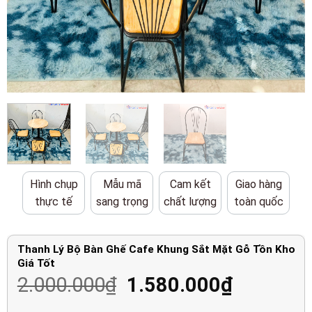
Hình chụp
Mẫu mã
Cam kết
Giao hàng
thực tế
sang trọng
chất lượng
toàn quốc
Thanh Lý Bộ Bàn Ghế Cafe Khung Sắt Mặt Gỗ Tồn Kho
Giá Tốt
Giá
Giá
2.000.000
₫
1.580.000
₫
gốc
hiện