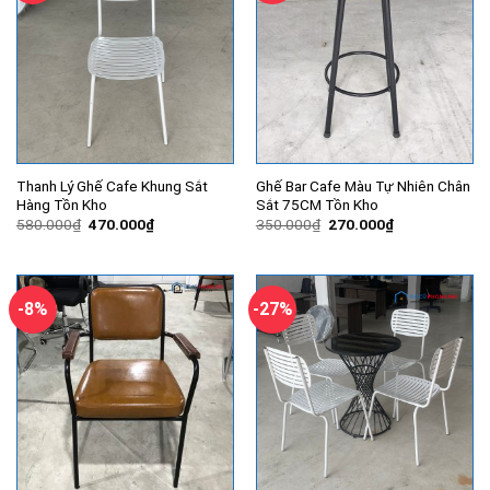
Thanh Lý Ghế Cafe Khung Sắt
Ghế Bar Cafe Màu Tự Nhiên Chân
Hàng Tồn Kho
Sắt 75CM Tồn Kho
Giá
Giá
Giá
Giá
580.000
₫
470.000
₫
350.000
₫
270.000
₫
gốc
hiện
gốc
hiện
là:
tại
là:
tại
580.000₫.
là:
350.000₫.
là:
470.000₫.
270.000₫.
-8%
-27%