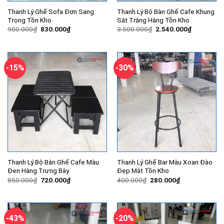
Thanh Lý Ghế Sofa Đơn Sang
Thanh Lý Bộ Bàn Ghế Cafe Khung
Trọng Tồn Kho
Sắt Trắng Hàng Tồn Kho
Giá
Giá
Giá
Giá
900.000
₫
830.000
₫
3.500.000
₫
2.540.000
₫
gốc
hiện
gốc
hiện
là:
tại
là:
tại
900.000₫.
là:
3.500.000₫.
là:
830.000₫.
2.540.000
-15%
-30%
Thanh Lý Bộ Bàn Ghế Cafe Màu
Thanh Lý Ghế Bar Màu Xoan Đào
Đen Hàng Trưng Bày
Đẹp Mắt Tồn Kho
Giá
Giá
Giá
Giá
850.000
₫
720.000
₫
400.000
₫
280.000
₫
gốc
hiện
gốc
hiện
là:
tại
là:
tại
850.000₫.
là:
400.000₫.
là:
720.000₫.
280.000₫.
-43%
-20%