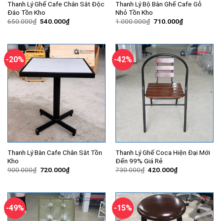
Thanh Lý Ghế Cafe Chân Sắt Độc
Thanh Lý Bộ Bàn Ghế Cafe Gỗ
Đáo Tồn Kho
Nhỏ Tồn Kho
Giá
Giá
Giá
Giá
650.000
₫
540.000
₫
1.000.000
₫
710.000
₫
gốc
hiện
gốc
hiện
là:
tại
là:
tại
650.000₫.
là:
1.000.000₫.
là:
540.000₫.
710.000₫.
-20%
-42%
Thanh Lý Bàn Cafe Chân Sắt Tồn
Thanh Lý Ghế Coca Hiện Đại Mới
Kho
Đến 99% Giá Rẻ
Giá
Giá
Giá
Giá
900.000
₫
720.000
₫
730.000
₫
420.000
₫
gốc
hiện
gốc
hiện
là:
tại
là:
tại
900.000₫.
là:
730.000₫.
là:
720.000₫.
420.000₫.
-49%
-15%