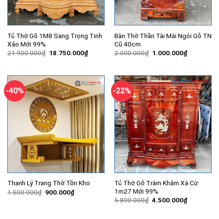
Tủ Thờ Gõ 1M8 Sang Trọng Tinh
Bàn Thờ Thần Tài Mái Ngói Gỗ TN
Xảo Mới 99%
Cũ 40cm
Giá
Giá
Giá
Giá
21.900.000
₫
18.750.000
₫
2.000.000
₫
1.000.000
₫
gốc
hiện
gốc
hiện
là:
tại
là:
tại
21.900.000₫.
là:
2.000.000₫.
là:
18.750.000₫.
1.000.000
-40%
-22%
Tủ Thờ Gỗ Tràm Khảm Xà Cừ
Thanh Lý Trang Thờ Tồn Kho
1m27 Mới 99%
Giá
Giá
1.500.000
₫
900.000
₫
gốc
hiện
Giá
Giá
5.800.000
₫
4.500.000
₫
là:
tại
gốc
hiện
1.500.000₫.
là:
là:
tại
900.000₫.
5.800.000₫.
là: