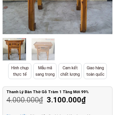
Hình chụp
Mẫu mã
Cam kết
Giao hàng
thực tế
sang trọng
chất lượng
toàn quốc
Thanh Lý Bàn Thờ Gỗ Tràm 1 Tầng Mới 99%
Giá
Giá
4.000.000
₫
3.100.000
₫
gốc
hiện
là:
tại