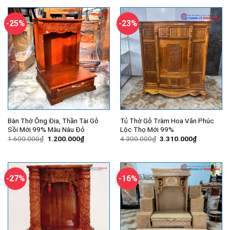
8.000.000₫.
là:
3.500.000₫.
là:
6.300.000₫.
2.300.000
-25%
-23%
Bàn Thờ Ông Địa, Thần Tài Gỗ
Tủ Thờ Gỗ Tràm Hoa Văn Phúc
Sồi Mới 99% Màu Nâu Đỏ
Lộc Thọ Mới 99%
Giá
Giá
Giá
Giá
1.600.000
₫
1.200.000
₫
4.300.000
₫
3.310.000
₫
gốc
hiện
gốc
hiện
là:
tại
là:
tại
1.600.000₫.
là:
4.300.000₫.
là:
1.200.000₫.
3.310.000
-27%
-16%