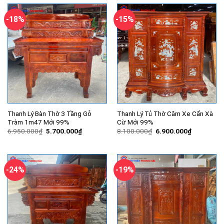
4.500.000
-18%
-15%
Thanh Lý Bàn Thờ 3 Tầng Gỗ
Thanh Lý Tủ Thờ Căm Xe Cẩn Xà
Tràm 1m47 Mới 99%
Cừ Mới 99%
Giá
Giá
Giá
Giá
6.950.000
₫
5.700.000
₫
8.100.000
₫
6.900.000
₫
gốc
hiện
gốc
hiện
là:
tại
là:
tại
6.950.000₫.
là:
8.100.000₫.
là:
5.700.000₫.
6.900.000
-24%
-19%