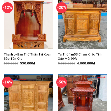
-12%
-20%
Thanh Lý Bàn Thờ Thần Tài Xoan
Tủ Thờ 1m53 Chạm Khắc Tinh
Bèo Tồn Kho
Xảo Mới 99%
Giá
Giá
Giá
Giá
600.000
₫
530.000
₫
5.980.000
₫
4.800.000
₫
gốc
hiện
gốc
hiện
là:
tại
là:
tại
600.000₫.
là:
5.980.000₫.
là:
530.000₫.
4.800.000
-14%
-50%