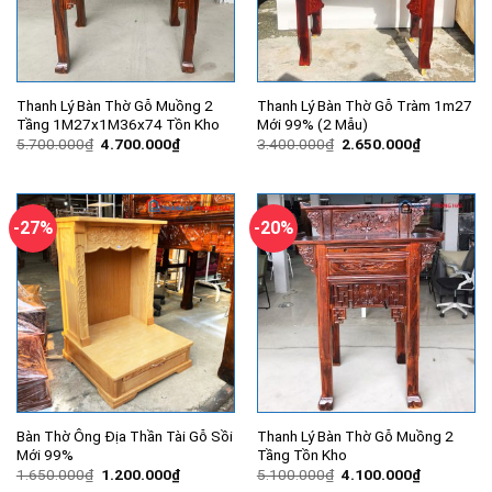
Thanh Lý Bàn Thờ Gỗ Muồng 2
Thanh Lý Bàn Thờ Gỗ Tràm 1m27
Tầng 1M27x1M36x74 Tồn Kho
Mới 99% (2 Mẫu)
Giá
Giá
Giá
Giá
5.700.000
₫
4.700.000
₫
3.400.000
₫
2.650.000
₫
gốc
hiện
gốc
hiện
là:
tại
là:
tại
5.700.000₫.
là:
3.400.000₫.
là:
4.700.000₫.
2.650.000
-27%
-20%
Bàn Thờ Ông Địa Thần Tài Gỗ Sồi
Thanh Lý Bàn Thờ Gỗ Muồng 2
Mới 99%
Tầng Tồn Kho
Giá
Giá
Giá
Giá
1.650.000
₫
1.200.000
₫
5.100.000
₫
4.100.000
₫
gốc
hiện
gốc
hiện