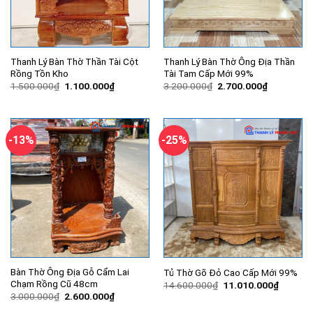
Thanh Lý Bàn Thờ Thần Tài Cột
Thanh Lý Bàn Thờ Ông Địa Thần
Rồng Tồn Kho
Tài Tam Cấp Mới 99%
Giá
Giá
Giá
Giá
1.500.000
₫
1.100.000
₫
3.200.000
₫
2.700.000
₫
gốc
hiện
gốc
hiện
là:
tại
là:
tại
1.500.000₫.
là:
3.200.000₫.
là:
1.100.000₫.
2.700.000
-13%
-25%
Bàn Thờ Ông Địa Gỗ Cẩm Lai
Tủ Thờ Gõ Đỏ Cao Cấp Mới 99%
Chạm Rồng Cũ 48cm
Giá
Giá
14.600.000
₫
11.010.000
₫
gốc
hiện
Giá
Giá
3.000.000
₫
2.600.000
₫
là:
tại
gốc
hiện
14.600.000₫.
là: