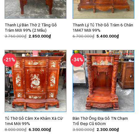
Thanh Lý Bàn Thờ 2 Tầng Gỗ
Thanh Lý Tủ Thờ Gỗ Tràm 6 Chân
Tràm Mới 99% (2 Mẫu)
1M47 Mới 99%
Giá
Giá
Giá
Giá
3.760.000
₫
2.850.000
₫
6.700.000
₫
5.400.000
₫
gốc
hiện
gốc
hiện
là:
tại
là:
tại
3.760.000₫.
là:
6.700.000₫.
là:
2.850.000₫.
5.400.000
-21%
-34%
Tủ Thờ Gỗ Căm Xe Khảm Xà Cừ
Bàn Thờ Ông Địa Gỗ TN Chạm
1m4 Mới 99%
Trổ Đẹp Cũ 60cm
Giá
Giá
Giá
Giá
8.000.000
₫
6.300.000
₫
3.500.000
₫
2.300.000
₫
gốc
hiện
gốc
hiện
là:
tại
là:
tại