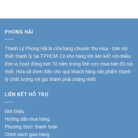
là:
tại
là:
tại
1.650.000₫.
là:
5.100.000₫.
là:
1.200.000₫.
4.100.000
PHONG HẢI
Thanh Lý Phong Hải
là cửa hàng chuyên thu mua - bán nội
thất thanh lý tại TPHCM. Có kho hàng lớn liên kết với nhiều
đơn vị, hoạt động hơn 10 năm trong lĩnh vực mua bán đồ nội
thất. Hứa sẽ đem đến cho quý khách hàng sản phẩm thanh
lý chất lượng với giá thành phải chăng nhất.
LIÊN KẾT HỖ TRỢ
Giới thiệu
Hướng dẫn mua hàng
Phương thức thanh toán
Chính sách giao hàng