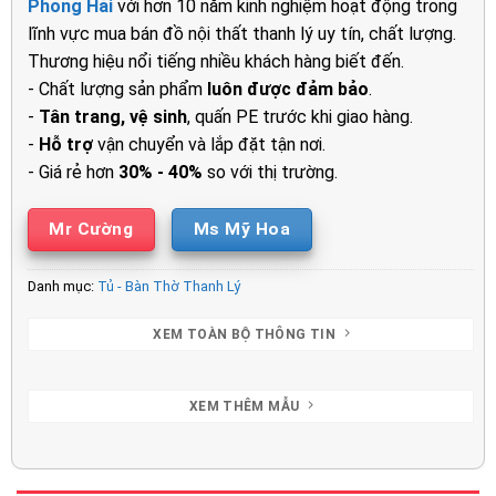
Phong Hải
với hơn 10 năm kinh nghiệm hoạt động trong
4.000.000₫.
là:
lĩnh vực mua bán đồ nội thất thanh lý uy tín, chất lượng.
3.100.00
Thương hiệu nổi tiếng nhiều khách hàng biết đến.
- Chất lượng sản phẩm
luôn được đảm bảo
.
-
Tân trang, vệ sinh
, quấn PE trước khi giao hàng.
-
Hỗ trợ
vận chuyển và lắp đặt tận nơi.
- Giá rẻ hơn
30% - 40%
so với thị trường.
Mr Cường
Ms Mỹ Hoa
Danh mục:
Tủ - Bàn Thờ Thanh Lý
XEM TOÀN BỘ THÔNG TIN
XEM THÊM MẪU