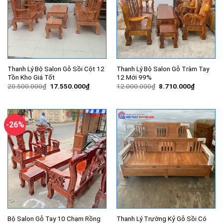
Thanh Lý Bộ Salon Gỗ Sồi Cột 12
Thanh Lý Bộ Salon Gỗ Tràm Tay
Tồn Kho Giá Tốt
12 Mới 99%
Giá
Giá
Giá
Giá
20.500.000
₫
17.550.000
₫
12.000.000
₫
8.710.000
₫
gốc
hiện
gốc
hiện
là:
tại
là:
tại
20.500.000₫.
là:
12.000.000₫.
là:
17.550.000₫.
8.710.00
-26%
Bộ Salon Gỗ Tay 10 Chạm Rồng
Thanh Lý Trường Kỷ Gỗ Sồi Có