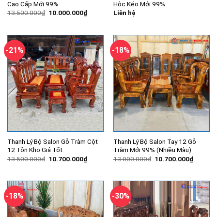
Cao Cấp Mới 99%
Hộc Kéo Mới 99%
Giá
Giá
13.500.000
₫
10.000.000
₫
Liên hệ
gốc
hiện
là:
tại
13.500.000₫.
là:
10.000.000₫.
-21%
-18%
Thanh Lý Bộ Salon Gỗ Tràm Cột
Thanh Lý Bộ Salon Tay 12 Gỗ
12 Tồn Kho Giá Tốt
Tràm Mới 99% (Nhiều Màu)
Giá
Giá
Giá
Giá
13.500.000
₫
10.700.000
₫
13.000.000
₫
10.700.000
₫
gốc
hiện
gốc
hiện
là:
tại
là:
tại
13.500.000₫.
là:
13.000.000₫.
là:
10.700.000₫.
10.700.
-18%
-30%