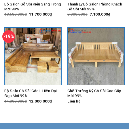
Bộ Salon Gỗ Sồi Kiểu Sang Trọng
Thanh Lý Bộ Salon Phòng Khách
Mới 99%
Gỗ Sồi Mới 99%
Giá
Giá
Giá
Giá
13.680.000
₫
11.700.000
₫
8.000.000
₫
7.100.000
₫
gốc
hiện
gốc
hiện
là:
tại
là:
tại
13.680.000₫.
là:
8.000.000₫.
là:
11.700.000₫.
7.100.000
-19%
Bộ Sofa Gỗ Sồi Góc L Hiện Đại
Ghế Trường Kỷ Gỗ Sồi Cao Cấp
Đẹp Mới 99%
Mới 99%
Giá
Giá
14.800.000
₫
12.000.000
₫
Liên hệ
gốc
hiện
là:
tại
14.800.000₫.
là:
12.000.000₫.