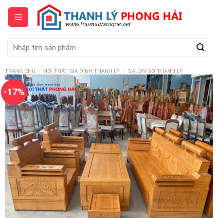
Skip
to
content
Tìm
kiếm:
TRANG CHỦ
/
NỘI THẤT GIA ĐÌNH THANH LÝ
/
SALON GỖ THANH LÝ
-17%