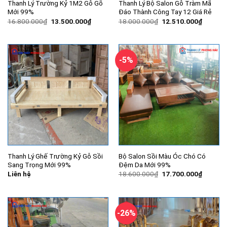
Thanh Lý Trường Kỷ 1M2 Gỗ Gõ
Thanh Lý Bộ Salon Gỗ Tràm Mã
Mới 99%
Đáo Thành Công Tay 12 Giá Rẻ
Giá
Giá
Giá
Giá
16.800.000
₫
13.500.000
₫
18.000.000
₫
12.510.000
₫
gốc
hiện
gốc
hiện
là:
tại
là:
tại
16.800.000₫.
là:
18.000.000₫.
là:
13.500.000₫.
12.510.
-5%
Thanh Lý Ghế Trường Kỷ Gỗ Sồi
Bộ Salon Sồi Màu Óc Chó Có
Sang Trọng Mới 99%
Đệm Da Mới 99%
Giá
Giá
Liên hệ
18.600.000
₫
17.700.000
₫
gốc
hiện
là:
tại
18.600.000₫.
là:
17.700.
-26%