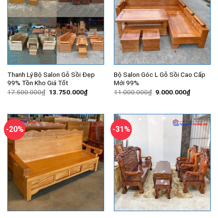
Thanh Lý Bộ Salon Gỗ Sồi Đẹp
Bộ Salon Góc L Gỗ Sồi Cao Cấp
99% Tồn Kho Giá Tốt
Mới 99%
Giá
Giá
Giá
Giá
17.500.000
₫
13.750.000
₫
11.000.000
₫
9.000.000
₫
gốc
hiện
gốc
hiện
là:
tại
là:
tại
17.500.000₫.
là:
11.000.000₫.
là:
13.750.000₫.
9.000.00
-20%
-31%