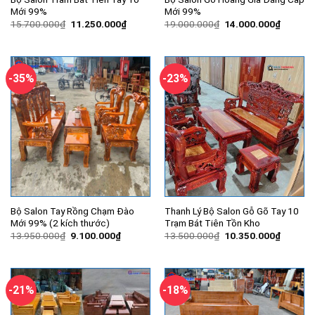
Mới 99%
Mới 99%
Giá
Giá
Giá
Giá
15.700.000
₫
11.250.000
₫
19.000.000
₫
14.000.000
₫
gốc
hiện
gốc
hiện
là:
tại
là:
tại
15.700.000₫.
là:
19.000.000₫.
là:
11.250.000₫.
14.000.
-35%
-23%
Bộ Salon Tay Rồng Chạm Đào
Thanh Lý Bộ Salon Gỗ Gõ Tay 10
Mới 99% (2 kích thước)
Trạm Bát Tiên Tồn Kho
Giá
Giá
Giá
Giá
13.950.000
₫
9.100.000
₫
13.500.000
₫
10.350.000
₫
gốc
hiện
gốc
hiện
là:
tại
là:
tại
13.950.000₫.
là:
13.500.000₫.
là:
9.100.000₫.
10.350.
-21%
-18%