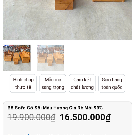
Hình chụp
Mẫu mã
Cam kết
Giao hàng
thực tế
sang trọng
chất lượng
toàn quốc
Bộ Sofa Gỗ Sồi Màu Hương Giá Rẻ Mới 99%
Giá
Giá
19.900.000
₫
16.500.000
₫
gốc
hiện
là:
tại