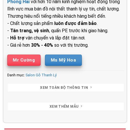
Phong Hải
với hơn 10 năm kinh nghiệm hoạt động trong
19.900.000₫.
là:
lĩnh vực mua bán đồ nội thất thanh lý uy tín, chất lượng.
16.50
Thương hiệu nổi tiếng nhiều khách hàng biết đến.
- Chất lượng sản phẩm
luôn được đảm bảo
.
-
Tân trang, vệ sinh
, quấn PE trước khi giao hàng.
-
Hỗ trợ
vận chuyển và lắp đặt tận nơi.
- Giá rẻ hơn
30% - 40%
so với thị trường.
Mr Cường
Ms Mỹ Hoa
Danh mục:
Salon Gỗ Thanh Lý
XEM TOÀN BỘ THÔNG TIN
XEM THÊM MẪU