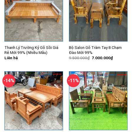
Thanh Lý Trường Kỷ Gỗ Sồi Giá
Bộ Salon Gỗ Tràm Tay 8 Chạm
Rẻ Mới 99% (Nhiều Mẫu)
Đào Mới 99%
Giá
Giá
Liên hệ
9.500.000
₫
7.000.000
₫
gốc
hiện
là:
tại
9.500.000₫.
là:
7.000.000
-14%
-11%