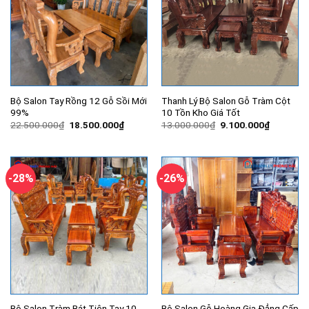
Bộ Salon Tay Rồng 12 Gỗ Sồi Mới
Thanh Lý Bộ Salon Gỗ Tràm Cột
99%
10 Tồn Kho Giá Tốt
Giá
Giá
Giá
Giá
22.500.000
₫
18.500.000
₫
13.000.000
₫
9.100.000
₫
gốc
hiện
gốc
hiện
là:
tại
là:
tại
22.500.000₫.
là:
13.000.000₫.
là:
18.500.000₫.
9.100.00
-28%
-26%
Bộ Salon Tràm Bát Tiên Tay 10
Bộ Salon Gỗ Hoàng Gia Đẳng Cấp