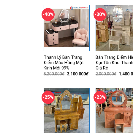
-40%
-30%
Thanh Lý Bàn Trang
Bàn Trang Điểm Hi
Điểm Màu Hồng Mặt
Đại Tồn Kho Thanh
Kính Mới 99%
Giá Rẻ
Giá
Giá
Giá
5.200.000
₫
3.100.000
₫
2.000.000
₫
1.400.
gốc
hiện
gốc
là:
tại
là:
5.200.000₫.
là:
2.000.0
3.100.000₫.
-25%
-23%