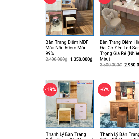
Bàn Trang Điểm MDF
Bàn Trang Điểm Hi
Màu Nâu 60cm Mới
Đại Có Đèn Led Sa
99%
Trọng Giá Rẻ (Nhiề
Màu)
Giá
Giá
2.400.000
₫
1.350.000
₫
gốc
hiện
Giá
3.500.000
₫
2.950.
là:
tại
gốc
2.400.000₫.
là:
là:
1.350.000₫.
3.500.0
-19%
-6%
Thanh Lý Bàn Trang
Thanh Lý Bàn Tran