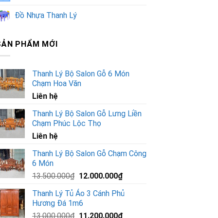
Đồ Nhựa Thanh Lý
SẢN PHẨM MỚI
Thanh Lý Bộ Salon Gỗ 6 Món
Chạm Hoa Văn
Liên hệ
Thanh Lý Bộ Salon Gỗ Lưng Liền
Chạm Phúc Lộc Thọ
Liên hệ
Thanh Lý Bộ Salon Gỗ Chạm Công
6 Món
Giá
Giá
13.500.000
₫
12.000.000
₫
gốc
hiện
Thanh Lý Tủ Áo 3 Cánh Phủ
là:
tại
Hương Đá 1m6
13.500.000₫.
là:
Giá
Giá
13.000.000
₫
11.200.000
₫
12.000.000₫.