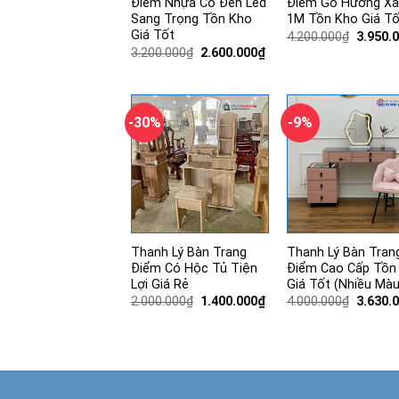
Điểm Nhựa Có Đèn Led
Điểm Gỗ Hương X
Sang Trọng Tồn Kho
1M Tồn Kho Giá Tố
Giá Tốt
Giá
4.200.000
₫
3.950.
gốc
Giá
Giá
3.200.000
₫
2.600.000
₫
là:
gốc
hiện
4.200.0
là:
tại
3.200.000₫.
là:
2.600.000₫.
-30%
-9%
Thanh Lý Bàn Trang
Thanh Lý Bàn Tran
Điểm Có Hộc Tủ Tiện
Điểm Cao Cấp Tồn
Lợi Giá Rẻ
Giá Tốt (Nhiều Màu
Giá
Giá
Giá
2.000.000
₫
1.400.000
₫
4.000.000
₫
3.630.
gốc
hiện
gốc
là:
tại
là:
2.000.000₫.
là:
4.000.0
1.400.000₫.