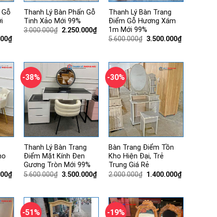
 Gỗ
Thanh Lý Bàn Phấn Gỗ
Thanh Lý Bàn Trang
i
Tinh Xảo Mới 99%
Điểm Gỗ Hương Xám
1m Mới 99%
Giá
Giá
3.000.000
₫
2.250.000
₫
gốc
hiện
Giá
Giá
Giá
000
₫
5.600.000
₫
3.500.000
₫
là:
tại
hiện
gốc
hiện
3.000.000₫.
là:
tại
là:
tại
2.250.000₫.
00₫.
là:
5.600.000₫.
là:
2.850.000₫.
3.500.000₫.
-38%
-30%
Thanh Lý Bàn Trang
Bàn Trang Điểm Tồn
ho
Điểm Mặt Kính Đen
Kho Hiện Đại, Trẻ
Gương Tròn Mới 99%
Trung Giá Rẻ
Giá
Giá
Giá
Giá
Giá
000
₫
5.600.000
₫
3.500.000
₫
2.000.000
₫
1.400.000
₫
hiện
gốc
hiện
gốc
hiện
tại
là:
tại
là:
tại
00₫.
là:
5.600.000₫.
là:
2.000.000₫.
là:
3.700.000₫.
3.500.000₫.
1.400.000₫.
-51%
-19%