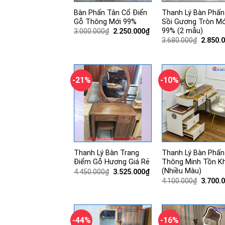
Bàn Phấn Tân Cổ Điển
Thanh Lý Bàn Phấn
Gỗ Thông Mới 99%
Sồi Gương Tròn Mớ
99% (2 mẫu)
Giá
Giá
3.000.000
₫
2.250.000
₫
gốc
hiện
Giá
3.680.000
₫
2.850.
là:
tại
gốc
3.000.000₫.
là:
là:
2.250.000₫.
3.680.0
-21%
-10%
Thanh Lý Bàn Trang
Thanh Lý Bàn Phấn
Điểm Gỗ Hương Giá Rẻ
Thông Minh Tồn K
(Nhiều Màu)
Giá
Giá
4.450.000
₫
3.525.000
₫
gốc
hiện
Giá
4.100.000
₫
3.700.
là:
tại
gốc
4.450.000₫.
là:
là:
3.525.000₫.
4.100.0
-44%
-16%