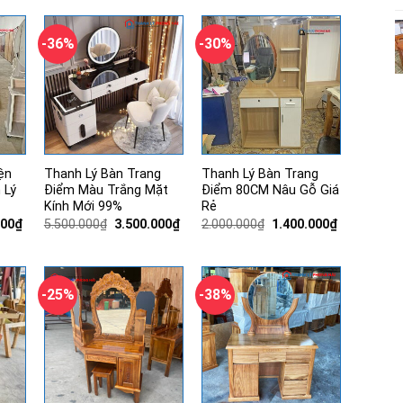
-36%
-30%
ện
Thanh Lý Bàn Trang
Thanh Lý Bàn Trang
 Lý
Điểm Màu Trắng Mặt
Điểm 80CM Nâu Gỗ Giá
Kính Mới 99%
Rẻ
Giá
Giá
Giá
Giá
Giá
000
₫
5.500.000
₫
3.500.000
₫
2.000.000
₫
1.400.000
₫
hiện
gốc
hiện
gốc
hiện
tại
là:
tại
là:
tại
00₫.
là:
5.500.000₫.
là:
2.000.000₫.
là:
1.400.000₫.
3.500.000₫.
1.400.000₫.
-25%
-38%