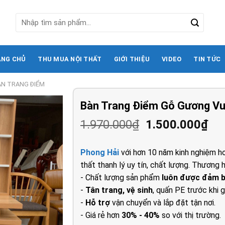
Tìm
kiếm:
ANG CHỦ
THU MUA NỘI THẤT
GIỚI THIỆU
VIDEO
TIN TỨC
ÀN TRANG ĐIỂM
Bàn Trang Điểm Gỗ Gương V
Giá
Gi
1.970.000
₫
1.500.000
₫
gốc
hi
là:
tại
Phong Hải
với hơn 10 năm kinh nghiệm ho
1.970.000₫.
là:
thất thanh lý uy tín, chất lượng. Thương h
1.5
- Chất lượng sản phẩm
luôn được đảm 
-
Tân trang, vệ sinh
, quấn PE trước khi g
-
Hỗ trợ
vận chuyển và lắp đặt tận nơi.
- Giá rẻ hơn
30% - 40%
so với thị trường.