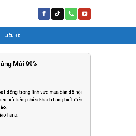
LIÊN HỆ
uông Mới 99%
á
ện
ạt động trong lĩnh vực mua bán đồ nội
iệu nổi tiếng nhiều khách hàng biết đến.
00.000₫.
bảo
.
iao hàng.