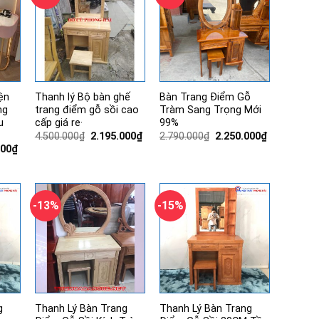
ện
Thanh lý Bộ bàn ghế
Bàn Trang Điểm Gỗ
ng
trang điểm gỗ sồi cao
Tràm Sang Trọng Mới
u
cấp giá re·
99%
Giá
Giá
Giá
Giá
4.500.000
₫
2.195.000
₫
2.790.000
₫
2.250.000
₫
gốc
hiện
gốc
hiện
Giá
000
₫
là:
tại
là:
tại
hiện
4.500.000₫.
là:
2.790.000₫.
là:
tại
2.195.000₫.
2.250.000₫.
00₫.
là:
2.950.000₫.
-13%
-15%
g
Thanh Lý Bàn Trang
Thanh Lý Bàn Trang