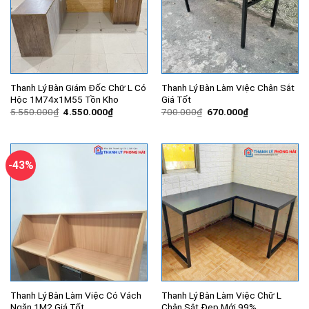
Thanh Lý Bàn Giám Đốc Chữ L Có
Thanh Lý Bàn Làm Việc Chân Sắt
Hộc 1M74x1M55 Tồn Kho
Giá Tốt
Giá
Giá
Giá
Giá
5.550.000
₫
4.550.000
₫
700.000
₫
670.000
₫
gốc
hiện
gốc
hiện
là:
tại
là:
tại
5.550.000₫.
là:
700.000₫.
là:
4.550.000₫.
670.000₫.
-43%
Thanh Lý Bàn Làm Việc Có Vách
Thanh Lý Bàn Làm Việc Chữ L
Ngăn 1M2 Giá Tốt
Chân Sắt Đẹp Mới 99%