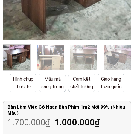
Hình chụp
Mẫu mã
Cam kết
Giao hàng
thực tế
sang trọng
chất lượng
toàn quốc
Bàn Làm Việc Có Ngăn Bàn Phím 1m2 Mới 99% (Nhiều
Màu)
Giá
Giá
1.700.000
₫
1.000.000
₫
gốc
hiện