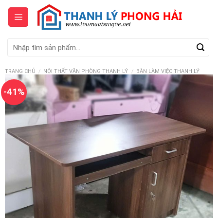
Skip
to
content
Tìm
kiếm:
TRANG CHỦ
/
NỘI THẤT VĂN PHÒNG THANH LÝ
/
BÀN LÀM VIỆC THANH LÝ
-41%