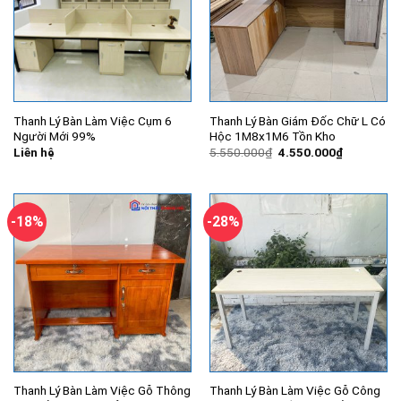
Thanh Lý Bàn Làm Việc Cụm 6
Thanh Lý Bàn Giám Đốc Chữ L Có
Người Mới 99%
Hộc 1M8x1M6 Tồn Kho
Giá
Giá
Liên hệ
5.550.000
₫
4.550.000
₫
gốc
hiện
là:
tại
5.550.000₫.
là:
4.550.000
-18%
-28%
Thanh Lý Bàn Làm Việc Gỗ Thông
Thanh Lý Bàn Làm Việc Gỗ Công