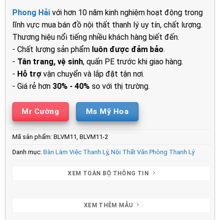
là:
tại
Phong Hải
với hơn 10 năm kinh nghiệm hoạt động trong
1.700.000₫.
là:
lĩnh vực mua bán đồ nội thất thanh lý uy tín, chất lượng.
1.000.00
Thương hiệu nổi tiếng nhiều khách hàng biết đến.
- Chất lượng sản phẩm
luôn được đảm bảo
.
-
Tân trang, vệ sinh
, quấn PE trước khi giao hàng.
-
Hỗ trợ
vận chuyển và lắp đặt tận nơi.
- Giá rẻ hơn
30% - 40%
so với thị trường.
Mr Cường
Ms Mỹ Hoa
Mã sản phẩm:
BLVM11, BLVM11-2
Danh mục:
Bàn Làm Việc Thanh Lý
,
Nội Thất Văn Phòng Thanh Lý
XEM TOÀN BỘ THÔNG TIN
XEM THÊM MẪU