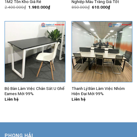
1M2 Tồn Kho Giá Rẻ
Nghiệp Màu Trắng Giá Tốt
Giá
Giá
Giá
Giá
2.400.000
₫
1.980.000
₫
850.000
₫
610.000
₫
gốc
hiện
gốc
hiện
là:
tại
là:
tại
2.400.000₫.
là:
850.000₫.
là:
1.980.000₫.
610.000₫.
Bộ Bàn Làm Việc Chân Sắt U Ghế
Thanh Lý Bàn Làm Việc Nhóm
Eames Mới 99%
Hiện Đại Mới 99%
Liên hệ
Liên hệ
PHONG HẢI