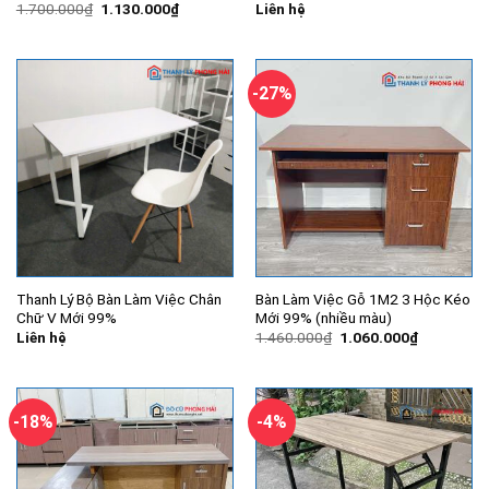
Giá
Giá
1.700.000
₫
1.130.000
₫
Liên hệ
gốc
hiện
là:
tại
1.700.000₫.
là:
1.130.000₫.
-27%
Thanh Lý Bộ Bàn Làm Việc Chân
Bàn Làm Việc Gỗ 1M2 3 Hộc Kéo
Chữ V Mới 99%
Mới 99% (nhiều màu)
Giá
Giá
Liên hệ
1.460.000
₫
1.060.000
₫
gốc
hiện
là:
tại
1.460.000₫.
là:
1.060.000
-18%
-4%