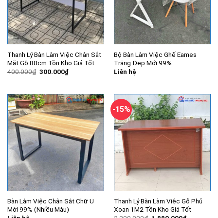
Thanh Lý Bàn Làm Việc Chân Sắt
Bộ Bàn Làm Việc Ghế Eames
Mặt Gỗ 80cm Tồn Kho Giá Tốt
Trắng Đẹp Mới 99%
Giá
Giá
400.000
₫
300.000
₫
Liên hệ
gốc
hiện
là:
tại
400.000₫.
là:
300.000₫.
-15%
Bàn Làm Việc Chân Sắt Chữ U
Thanh Lý Bàn Làm Việc Gỗ Phủ
Mới 99% (Nhiều Màu)
Xoan 1M2 Tồn Kho Giá Tốt
Giá
Giá