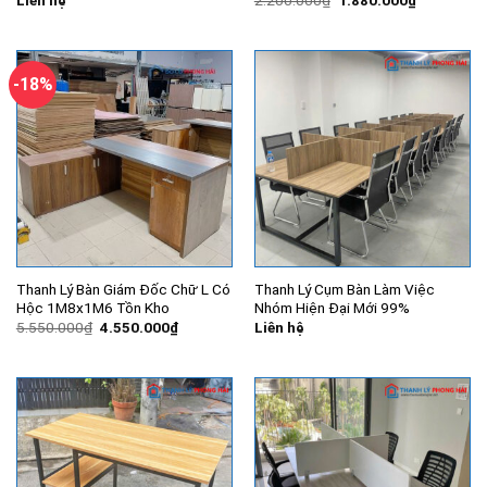
Liên hệ
2.200.000
₫
1.880.000
₫
gốc
hiện
là:
tại
2.200.000₫.
là:
1.880.000
-18%
Thanh Lý Bàn Giám Đốc Chữ L Có
Thanh Lý Cụm Bàn Làm Việc
Hộc 1M8x1M6 Tồn Kho
Nhóm Hiện Đại Mới 99%
Giá
Giá
5.550.000
₫
4.550.000
₫
Liên hệ
gốc
hiện
là:
tại
5.550.000₫.
là:
4.550.000₫.